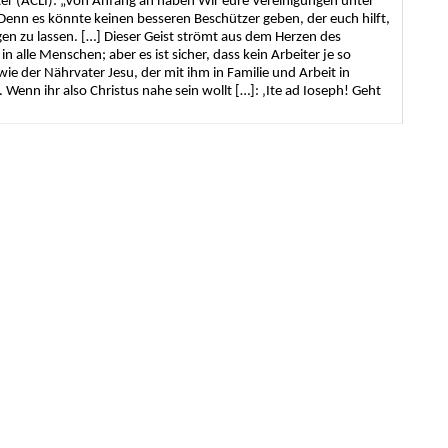
iter (ACLI): „Von Anfang an haben Wir eure Vereinigungen unter
. Denn es könnte keinen besseren Beschützer geben, der euch hilft,
n zu lassen. […] Dieser Geist strömt aus dem Herzen des
n alle Menschen; aber es ist sicher, dass kein Arbeiter je so
 der Nährvater Jesu, der mit ihm in Familie und Arbeit in
Wenn ihr also Christus nahe sein wollt […]: ‚Ite ad Ioseph! Geht