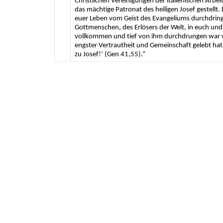
Christlichen Vereinigungen der italienischen Arbe
das mächtige Patronat des heiligen Josef gestellt
euer Leben vom Geist des Evangeliums durchdringe
Gottmenschen, des Erlösers der Welt, in euch und i
vollkommen und tief von ihm durchdrungen war wie
engster Vertrautheit und Gemeinschaft gelebt hat. 
zu Josef!‘ (Gen 41,55).“