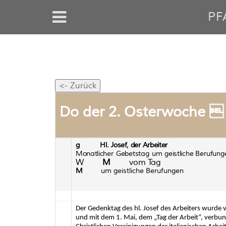
PF
Do der 2. Osterwoche 
g
Hl.
J
osef,
d
er
A
r
beit
er
Monatlicher
Gebetstag
um
geistliche
B
erufung
W
M
v
om
Ta
g
M
um
geistliche
Berufungen
Der Gedenktag des hl. Josef des Arbeiters wurde v
und mit dem 1. Mai, dem „Tag der Arbeit“, verbun