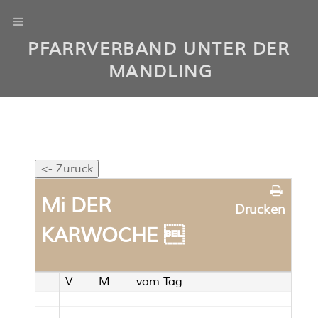
PFARRVERBAND UNTER DER
MANDLING
Mi DER
Drucken
KARWOCHE 
V
M
vom Tag