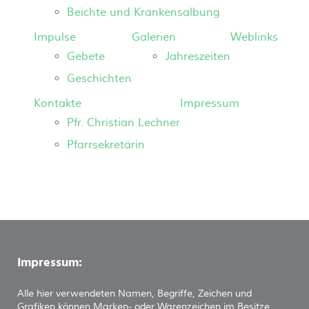
Beichte und Krankensalbung
Impulse
Galerien
Weblinks
Gebete
Jahreszeiten
Geschichten
Kontakte
Impressum
Pfr. Christian Lechner
Pfarrsekretärin
Impressum:
Alle hier verwendeten Namen, Begriffe, Zeichen und
Grafiken können Marken- oder Warenzeichen im Besitze