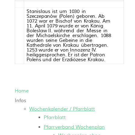
S
t
a
ni
sla
u
s
is
t
um
1030
in
Szeczepa
nó
w
(Polen)
ge
boren.
A
b
1072
wa
r
er
Bisc
ho
f
v
on
K
rakau
.
A
m
11.
A
pr
il
1079
wurde
er
v
on
K
önig
B
o
leslaw
II.
wä
hrend
der
M
esse
in
der
M
ic
h
aels
kir
c
h
e
er
sc
h
lag
en.
1088
wurden
s
ein
e
G
e
bein
e
in
die
Ka
th
e
dra
le
v
on
K
rakau
übertra
g
en.
1253 wurde
er
v
on
Inno
zenz
I
V.
h
eiligge
s
pro
c
hen.
Er
is
t
der
P
a
tron
Polen
s
und
der
Erzdiö
zese
K
rakau
.
Home
Infos
Wochenkalender / Pfarrblatt
Pfarrblatt
Pfarrverband Wochenplan