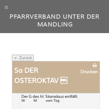
PFARRVERBAND UNTER DER
MANDLING
Sa DER
Drucken
OSTEROKTAV 
Der
G
des
h
l.
S
t
a
ni
sla
u
s
ent
fäll
t.
W
M
vom Tag