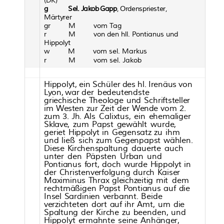
(D
K)
g
Se
l.
J
akob
Gapp
,
Orden
s
pr
ies
ter
,
M
ä
rt
y
rer
gr
M
vom Tag
r
M
von den hll. Pontianus und
Hippolyt
w
M
vom sel. Markus
r
M
vom sel. Jakob
H
i
ppo
lyt,
ein
Sc
hüler
des
h
l.
Iren
ä
u
s
v
on
Ly
on,
wa
r
der
b
e
deutend
s
t
e
g
r
iec
hi
sc
h
e
The
o
loge
und
Sc
hr
ifts
t
el
ler
im
W
es
ten
zur
Zei
t
der
Wende
v
om
2.
zum
3.
Jh.
Als
C
alixt
u
s,
ein
e
hem
alig
er
S
k
lave,
zum
P
a
pst
gewä
h
l
t
wurde
,
g
eriet
H
i
ppo
lyt
in
G
eg
en
sa
tz
zu
i
hm
und
ließ
sic
h
zum
G
eg
enp
a
pst
wä
h
len.
Diese
K
ir
c
hen
s
p
al
tun
g
d
a
uert
e
a
uch
unter
den
P
ä
psten
Urb
a
n
und
Pont
ia
nu
s
f
ort,
do
c
h
wurde
H
i
ppo
lyt
in
der
Chr
is
ten
v
er
f
o
l
gun
g
dur
c
h
Kais
er
Maximinu
s
Thrax
gleichzei
t
ig
mit
dem
r
ec
htm
ä
ßigen
P
a
pst
Pont
ia
nu
s
a
uf
die
In
sel
Sa
r
dinien
v
erb
a
nnt.
B
eide
verzic
hteten
dort
a
uf
i
hr
A
mt,
um
die
S
p
al
tun
g
der
K
ir
c
h
e
zu
b
e
enden,
und
H
i
ppolyt
erm
a
hnt
e
s
ein
e
A
nh
ä
n
g
er
,