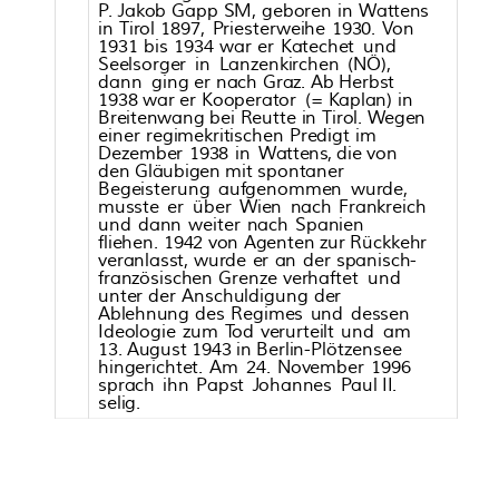
P
.
Ja
kob
Ga
pp
SM,
ge
boren
in
W
a
tten
s
in
Tiro
l
1897,
Pr
ies
ter
wei
h
e
1930.
V
on
1931
b
is
1934
wa
r
er
Ka
t
e
c
het
und
Seels
or
g
er
in
La
nzenkir
c
hen
(NÖ),
d
a
nn
g
in
g
er
n
ac
h
Graz.
A
b
Herbst
1938
wa
r
er
K
ooperator
(=
Ka
p
la
n)
in
B
r
ei
ten
wa
n
g
b
ei
R
eutt
e
in
Tiro
l.
W
eg
en
einer
r
eg
im
e
kr
i
t
isc
hen
Pr
e
digt
im
D
e
zember
1938
in
W
a
tten
s,
die
v
on
den
G
lä
ub
ig
en
mit
s
pont
a
ner
Begeisterun
g
aufg
enommen
wurde
,
mu
ss
t
e
er
über
Wien
n
ac
h
F
rankr
eic
h
und
d
a
nn
wei
ter
n
ac
h
S
p
a
nien
flie
hen.
1942
v
on
Ag
enten
zur
R
ückk
e
hr
v
eran
lass
t,
wur
de
er
a
n
der
s
p
a
ni
sc
h-
französi
sc
hen
Grenze
v
erh
aft
et
und
unter
der
A
n
sc
huldigun
g
der
A
b
le
hnun
g
des
Reg
im
es
und
des
s
en
Ideo
logie
zum
Tod
v
erurt
eil
t
und
a
m
13.
A
ugu
s
t
1943
in
B
erlin-Plötzen
see
hin
g
er
ic
ht
et.
A
m
24.
No
v
ember
1996
s
prach
i
hn
P
a
pst
J
oh
a
nn
es
P
a
u
l
II.
selig.