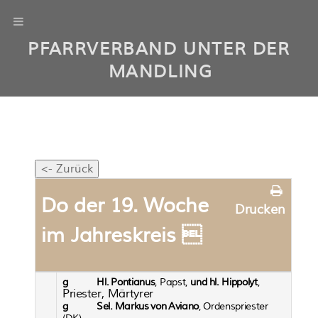
PFARRVERBAND UNTER DER
MANDLING
Do der 19. Woche
Drucken
im Jahreskreis 
g
Hl.
P
onti
a
nu
s
,
P
a
pst,
und
h
l.
Hi
pp
o
ly
t
,
Pr
ies
ter
,
M
ä
rt
y
rer
g
Se
l.
Markus
v
on
Av
i
a
no
,
Orden
s
pr
ies
ter