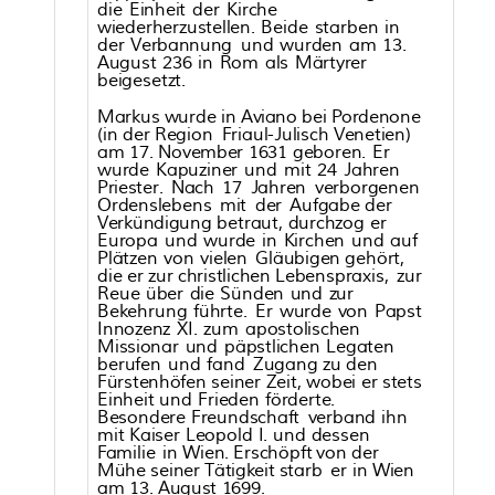
die
Einh
ei
t
der
K
ir
c
h
e
wie
derherzu
s
t
ellen.
B
eide
s
t
a
rben
in
der
V
erb
a
nnun
g
und
wurden
a
m
13.
A
ugu
s
t
236
in
R
om
als
M
ä
rt
y
rer
b
eiges
etzt.
M
a
r
k
u
s
wurde
in
Avia
no
b
ei
Pordenon
e
(in
der
Reg
ion
F
r
ia
u
l-J
u
lisc
h
V
enetien)
a
m
17.
No
v
ember
1631
ge
bo
ren.
Er
wurde
Ka
puziner
und
mit
24
Ja
hren
Pr
ies
ter
.
N
ac
h
17
Ja
hren
v
erbor
g
enen
Orden
sle
ben
s
mit
der
Aufga
b
e
der
V
er
k
ündigun
g
betraut,
dur
c
hzog
er
E
uro
pa
und
wurde
in
K
ir
c
hen
und
a
uf
P
lä
tzen
v
on
vie
len
G
lä
ub
ig
en
ge
hört,
die
er
zur
c
hr
is
t
lic
hen
Le
ben
s
praxi
s,
zur
R
eue
über
die
S
ünden
und
zur
Be
k
e
hrun
g
f
ührt
e.
Er
wurde
v
on
P
a
pst
Inno
zenz
XI.
zum
a
p
os
to
lisc
hen
M
issio
n
a
r
und
p
ä
pst
lic
hen
Lega
ten
berufen
und
fa
nd
Z
ugan
g
zu
den
F
ür
s
tenhö
f
en
s
einer
Zei
t,
w
ob
ei
er
s
t
ets
Einh
ei
t
und
F
r
ie
den
f
ördert
e.
Bes
onder
e
F
reund
sc
h
aft
v
erb
a
nd
i
hn
mit
Kais
er
Le
opold I. und des
s
en
Fa
mi
lie
in
Wien.
Er
sc
höp
ft
v
on
der
Müh
e
s
einer
T
ä
t
igkei
t
s
t
a
rb
er
in
Wien
a
m
13.
A
ugu
s
t
1699.