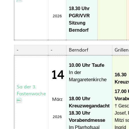

18.30 Uhr
PGR/VVR
2026
Sitzung
Berndorf
-
-
Berndorf
Grille
10.00 Uhr Taufe
14
In der
16.30
Margaretenkirche
Kreuz
Sa der 3.
17.00 
Fastenwoche
18.00 Uhr
Vorab
März

Kreuzwegandacht
† Gesc
18.30 Uhr
Josef,
2026
Vorabendmesse
Mitzi s
Im Pfarrhofsaal
Ingrid