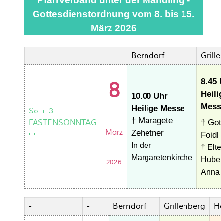
Pfarrverband unter der Mandling -
Gottesdienstordnung vom 8. bis 15.
März 2026
-
-
Berndorf
Grill
8.45
8
Heili
10.00 Uhr
Mess
Heilige Messe
So + 3.
† Maragete
† Got
FASTENSONNTAG
März
Zehetner

Foidl
In der
† Elt
Margaretenkirche
Huber
2026
Anna
-
-
Berndorf
Grillenberg
H