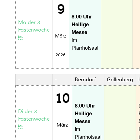
9
8.00 Uhr
Mo der 3.
Heilige
Fastenwoche
Messe
März

Im
Pfarrhofsaal
2026
-
-
Berndorf
Grillenberg
10
8.00 Uhr
Di der 3.
Heilige
Fastenwoche
Messe
März

Im
Pfarrhofsaal