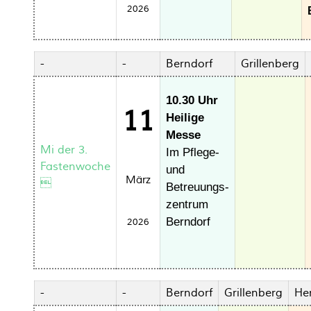
2026
-
-
Berndorf
Grillenberg
10.30 Uhr
11
Heilige
Messe
Mi der 3.
Im Pflege-
Fastenwoche
und
März

Betreuungs-
zentrum
Berndorf
2026
-
-
Berndorf
Grillenberg
He