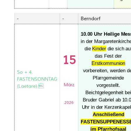
-
-
Berndorf
10.00 Uhr Heilige Mes
in der Margaretenkirch
die
Kinder
die sich au
15
das Fest der
Erstkommunion
vorbereiten, werden d
So + 4.
Pfarrgemeinde
FASTENSONNTAG
März
vorgestellt.
(Laetare) 
Beichtgelegenheit be
Bruder Gabriel ab 10.
2026
Uhr in der Kerzenkapel
Anschließend
FASTENSUPPENESS
im Pfarrhofsaal