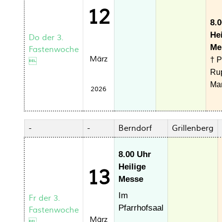
12
8.
Hei
Do der 3.
Me
Fastenwoche
März
† P

Rup
Ma
2026
-
-
Berndorf
Grillenberg
8.00 Uhr
Heilige
13
Messe
Im
Fr der 3.
Pfarrhofsaal
Fastenwoche
März